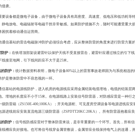
的侵袭。
重要设备都是微电子设备，由于微电子设备具有高密度、高速度、低电压和低功耗等
、静电放电、电磁辐射等电磁干扰非常敏感。如果防护措施不力，随时可能遭受重大
终困扰着移动通信运营商。
动通信基站的雷击电磁脉冲防护必须综合考虑，应从整体防雷的角度来进行防雷方案
雷防护：
在铁塔顶部架设避雷针以保护天线不受直接雷击，避雷针应通过独立的引下线
下线接至地网，引下线间距应不大于是
25
米。
线的防护：
统计数据资料表明，微电子设备
80%
以上的雷害事故老师因为与系统相连的
防护是整体防雷中不容忽视的一环。
通信基站的电源线防护，进入机房的电源线应采用金属铠装电缆埋地，电缆的铠装层
地。埋地的长度应不小于
15
米。在电源线路上安装信号防雷器，对防感应雷是一种行
一级防雷箱（
ZS150E-400;100KA
）；开关电源柜、可见度房空调设备等电源进线应安
电源进线前应安装直流电源三级防雷器（
ZSPDTT20KC:20KA
）。所有防雷器抱着应良
线的防护：
信号线防感应雷对于整体防雷来说，是非常重要的一个环节。首先，所有信
蔽线槽应良好接地。也可将信号线穿金属管敷设，金属管应全线保持电气上的连通，