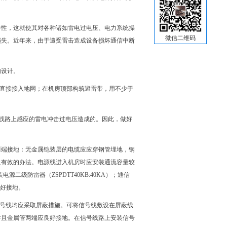
特性，这就使其对各种诸如雷电过电压、电力系统操
微信二维码
损失。近年来，由于遭受雷击造成设备损坏通信中断
的设计。
直接接入地网；在机房顶部构筑避雷带，用不少于
线路上感应的雷电冲击过电压造成的。因此，做好
两端接地：无金属铠装层的电缆应应穿钢管埋地，钢
之有效的办法。电源线进入机房时应安装通流容量较
装电源二级防雷器（
ZSPDTT40KB:40KA
）；通信
好接地。
号线均应采取屏蔽措施。可将信号线敷设在屏蔽线
并且金属管两端应良好接地。在信号线路上安装信号