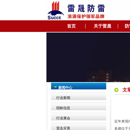
首页
关于雷晟
防
新闻中心
文
行业新闻
招标信息
行业展会
近年来现
雷击灾害
多都位于