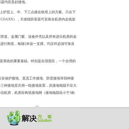
雷器均应良好接地。
上护层上、中、下三点接在铁塔上的方案。只在下
（
COAXN
），天馈线防雷器可安装在机房内走线架
属管道、金属门窗、设备外壳以及所有进出机房的金
钢进行构筑，每隔
1
米设一支撑。均压环必须可靠良
雷系统的重要基础。特别是在强雷区，一个合理的
安全保护接地、直流工作接地、防雷接地等四种接
余三种接地宜共用一组接地装置，其接地电阻不应大
通信机房，机房应构筑接地网（接地电阻应小于
1
欧