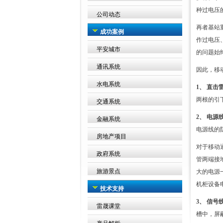
种过电压
公司动态
再者基站
成功案例
作过电压
平安城市
的问题始
通讯系统
因此，移
水电系统
1
、
直击
两根的引
交通系统
2
、
电源
金融系统
电源线的
房地产项目
对于移动
政府系统
管两端接
旅游景点
大的电源
机柜设备
技术支持
3
、
信号
雷晟课堂
槽中，屏