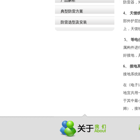
产品解析
防雷器，
典型防雷方案
4
、
天馈
部外护层
防雷选型及安装
上，天馈
5
、
等电
属构件进
好接地，
6
、
接地
接地系统
在《电子
地宜共用
于其中最
姆），接