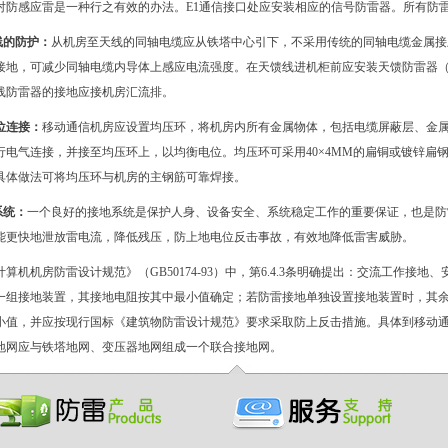
对防感应雷是一种行之有效的办法。
E1
通信接口处应安装相应的信号防雷器。所有防
线的防护：
从机房至天线的同轴电缆应从铁塔中心引下，不采用传统的同轴电缆金属接
接地，可减少同轴电缆内导体上感应电流强度。在天馈线进机柜前应安装天馈防雷器
线防雷器的接地应接机房汇流排。
位连接：
移动通信机房应设置均压环，将机房内所有金属物体，包括电缆屏蔽层、金
行电气连接，并接至均压环上，以均衡电位。均压环可采用
40×4MM
的扁铜或镀锌扁
具体做法可将均压环与机房的主钢筋可靠焊接。
系统：
一个良好的接地系统是保护人身、设备安全、系统稳定工作的重要保证，也是防
能更快地泄放雷电流，降低残压，防上地电位反击事故，有效地降低雷害威胁。
计算机机房防雷设计规范》（
GB50174-93
）中，第
6.4.3
条明确提出：交流工作接地、
一组接地装置，其接地电阻按其中最小值确定；若防雷接地单独设置接地装置时，其
小值，并应按现行国标《建筑物防雷设计规范》要求采取防上反击措施。具体到移动
地网应与铁塔地网、变压器地网组成一个联合接地网。