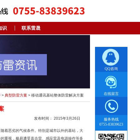
知识
联系雷晟
QQ咨询
在线留言
持
>
典型防雷方案
> 移动通讯基站整体防雷解决方案
案
发布时间： 2015年3月26日
服务热线
0755-83839623
，随着恶劣的气候条件。特别是城市以外的基站，大
够的重视，极易遭受直击雷、感应雷及电源操作等多