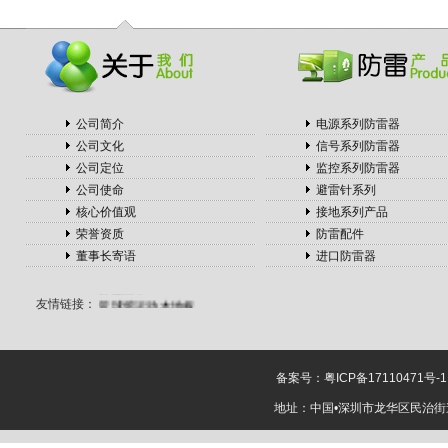
电热水锅炉
蒸汽散热器
激光喷码机
云南冷却塔
随车吊厂家
射水抽气器
啄木鸟木门
公司简介
电源系列防雷器
周转箱厂家
公司文化
信号系列防雷器
垃圾处理器
公司定位
监控系列防雷器
铝方通厂家
公司使命
避雷针系列
全屋吊顶
冷库安装
核心价值观
接地系列产品
切管锯片
荣誉资质
防雷配件
移动制砂机
董事长寄语
进口防雷器
无缝方管
蔚蓝留学
篮球馆运动木地板
友情链接：
钢模台
盼盼木门
马来西亚英迪大学
钢格板
展览设计
转子泵
选择性涂覆
备案号：
粤ICP备17110471号-1
机
全屋定制品牌
地址：中国•深圳市龙华区民治街道樟
MBA论文
皇家罗
兰墙布
惠鲸
杭州
百度推广公司
在上