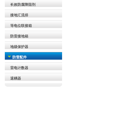
长效防腐降阻剂
接地汇流排
等电位联接箱
防雷接地箱
地级保护器
防雷配件
雷电计数器
退耦器
集成热水器
加盟串串香