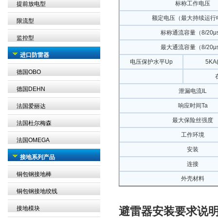
标称工作电压
提前放电型
额定电压（最大持续运行
限流型
标称通流容量（8/20μ
监控型
最大通流容量（8/20μ
进口防雷器
电压保护水平Up
5KA
德国OBO
德国DEHN
泄漏电流IL
响应时间Ta
法国爱丽达
最大保险丝强度
法国杜尔梅森
工作环境
法国OMEGA
安装
接地系列产品
连接
铜包钢接地棒
外壳材料
铜包钢接地绞线
接地模块
避雷器安装要求说