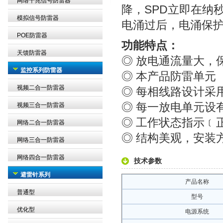
网络千兆信号防雷器
降，SPD立即在纳
模拟信号防雷器
电涌过后，电涌保
POE防雷器
功能特点：
天馈防雷器
◎ 放电通流量大，
监控系列防雷器
◎ 本产品防雷单元
视频二合一防雷器
◎ 每相线路设计采
◎ 每一放电单元设
视频三合一防雷器
◎ 工作状态指示﹝
网络二合一防雷器
◎ 结构美观，安装
网络三合一防雷器
网络四合一防雷器
技术参数
避雷针系列
产品名称
普通型
型号
优化型
电源系统