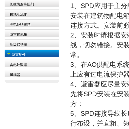
1、SPD应用于主分
长效防腐降阻剂
安装在建筑物配电箱
接地汇流排
连接方式。安装前
等电位联接箱
2、安装时请根据安
防雷接地箱
线，切勿错接。安
地级保护器
常。
防雷配件
3、在AC供配电系
雷电计数器
上应有过电流保护器
退耦器
4、避雷器应尽量
先将SPD安装在安
方；
5、SPD连接导线
行布设，并宜粗、