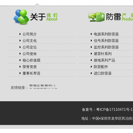
激光喷码机
云南冷却塔
随车吊厂家
射水抽气器
啄木鸟木门
周转箱厂家
公司简介
电源系列防雷器
垃圾处理器
铝方通厂家
公司文化
信号系列防雷器
全屋吊顶
公司定位
监控系列防雷器
冷库安装
公司使命
避雷针系列
切管锯片
核心价值观
接地系列产品
移动制砂机
无缝方管
荣誉资质
防雷配件
蔚蓝留学
董事长寄语
进口防雷器
篮球馆运动木地板
钢模台
盼盼木门
友情链接：
马来西亚英迪大学
钢格板
展览设计
转子泵
选择性涂覆
机
全屋定制品牌
MBA论文
皇家罗
备案号：
粤ICP备17110471号-1
兰墙布
惠鲸
杭州
地址：中国•深圳市龙华区民治街道樟
百度推广公司
在上
海注册公司
电动吊
篮
电动调节阀
杂