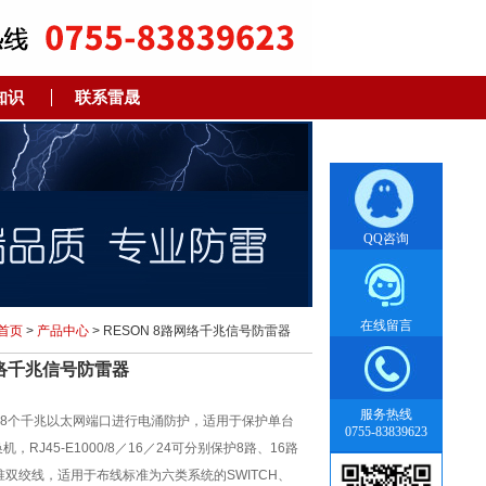
知识
联系雷晟
QQ咨询
在线留言
首页
>
产品中心
> RESON 8路网络千兆信号防雷器
网络千兆信号防雷器
服务热线
要针对8个千兆以太网端口进行电涌防护，适用于保护单台
0755-83839623
RJ45-E1000/8／16／24可分别保护8路、16路
准双绞线，适用于布线标准为六类系统的SWITCH、