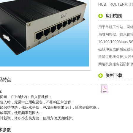
HUB、ROUTER
应用范围
用于单机工作站、网
局域网数据、信息传
10/100/1000Mb
磁脉冲造成的感应过电
浪涌过电压保护;大容量
网络机房服务器防护;
资料下载
品特点
:
时间短，在1纳秒内；插入损耗低；
雷击侵入时，无需中止用电设备，不影响正常运作；
用多级保护电路，残压水平低，PCB采用微带设计，隔离好线扰低；
据传输率高，使用频率范围大；
观设计新颖，体积小安装方便；使用方便,无须维护。
术参数