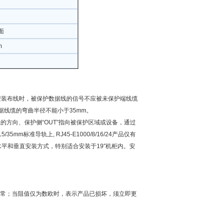
面
m
在安装布线时，被保护数据线的信号不应被未保护端线缆
据线缆的弯曲半径不能小于35mm。
产生的方向、保护侧“OUT”指向被保护区域或设备，通过
mm标准导轨上, RJ45-E1000/8/16/24产品仅有
种水平和垂直安装方式，特别适合安装于19″机柜内。安
常；当阻值仅为数欧时，表示产品已损坏，须立即更