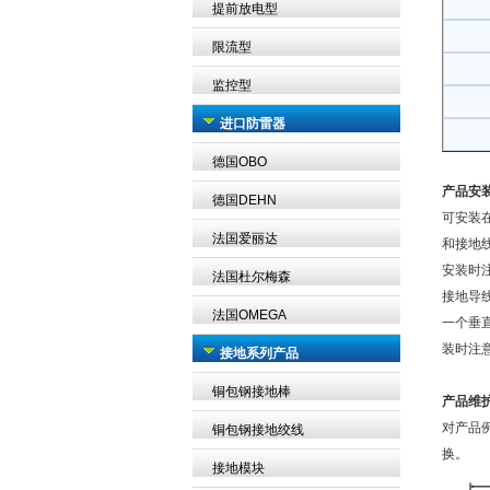
提前放电型
限流型
监控型
进口防雷器
德国OBO
产品安
德国DEHN
可安装
法国爱丽达
和接地
安装时注
法国杜尔梅森
接地导线
法国OMEGA
一个垂直
装时注
接地系列产品
铜包钢接地棒
产品维
对产品
铜包钢接地绞线
换。
接地模块