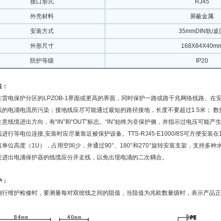
接口形式
RJ45
外壳材料
屏蔽金属
安装方式
35mmDIN轨/桌
外形尺寸
168X84X40m
防护等级
IP20
装：
在雷电保护分区的LPZOB-1界面或更高的界面，同时保护一路或路千兆网络线路。
线的电涌电流所污染；接地线应尽可能通过最短的路径接地，长度不要超过1.5米； 数
意线缆进出方向，有“IN”和“OUT”标志。“IN”始终为非保护侧，并指示过电压可能
进行等电位连接,安装时应尽量靠近被保护设备。TTS-RJ45-E1000/8S可方便安装在15/35
单位高度（1U），占用空间少，并通过90°、180°和270°旋转安装支架，支持多
意进出电涌保护器的线缆应分开走线，以免出现电涌的二次耦合。
护：
例行维护检修时，要测量每对双绞线之间的阻值，当阻值为兆欧数量级时，表示产品正