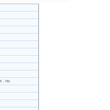
8
5，7/8)