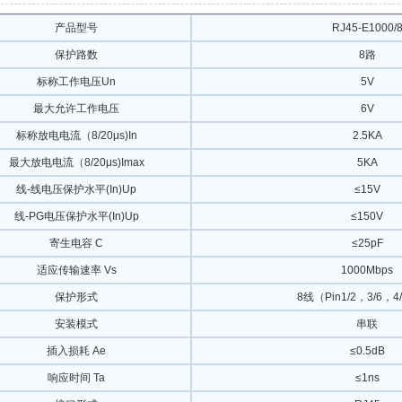
产品型号
RJ45-E1000/
保护路数
8路
标称工作电压Un
5V
最大允许工作电压
6V
标称放电电流（8/20μs)In
2.5KA
最大放电电流（8/20μs)Imax
5KA
线-线电压保护水平(In)Up
≤15V
线-PG电压保护水平(In)Up
≤150V
寄生电容 C
≤25pF
适应传输速率 Vs
1000Mbps
保护形式
8线（Pin1/2，3/6，4/
安装模式
串联
插入损耗 Ae
≤0.5dB
响应时间 Ta
≤1ns