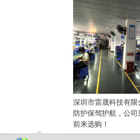
集成热水器
加盟串串香
电热水锅炉
蒸汽散热器
深圳市雷晟科技有限
激光喷码机
云南冷却塔
防护保驾护航，公司
随车吊厂家
射水抽气器
前来选购！
啄木鸟木门
周转箱厂家
垃圾处理器