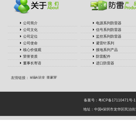
铝方通厂家
全屋吊顶
冷库安装
切管锯片
公司简介
电源系列防雷器
移动制砂机
公司文化
信号系列防雷器
无缝方管
公司定位
监控系列防雷器
蔚蓝留学
篮球馆运动木地板
公司使命
避雷针系列
钢模台
盼盼木门
核心价值观
接地系列产品
马来西亚英迪大学
荣誉资质
防雷配件
钢格板
展览设计
董事长寄语
进口防雷器
转子泵
选择性涂覆
机
全屋定制品牌
MBA论文
皇家罗
友情链接：
兰墙布
惠鲸
杭州
百度推广公司
在上
海注册公司
电动吊
篮
电动调节阀
杂
备案号：
粤ICP备17110471号-1
交野兔
地脚螺栓用
金属波纹管
窗户密
地址：中国•深圳市龙华区民治街道樟
封条
滤料过滤效率检测
仪
喷码机
计量泵
AES表面活性剂