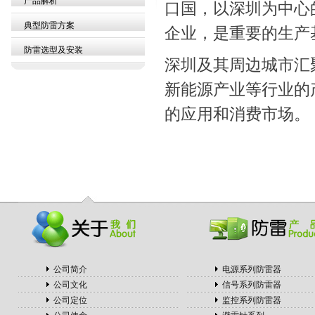
产品解析
口国，以深圳为中心
典型防雷方案
企业，是重要的生产
防雷选型及安装
深圳及其周边城市汇
新能源产业等行业的
的应用和消费市场。
集成热水器
加盟串串香
电热水锅炉
蒸汽散热器
激光喷码机
云南冷却塔
随车吊厂家
射水抽气器
啄木鸟木门
公司简介
电源系列防雷器
周转箱厂家
公司文化
信号系列防雷器
垃圾处理器
公司定位
监控系列防雷器
铝方通厂家
全屋吊顶