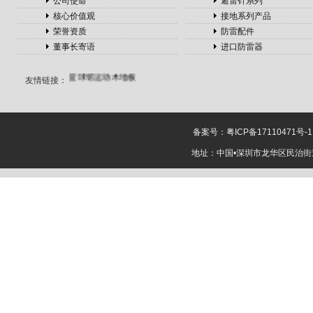
公司使命
避雷针系列
冷库安装
核心价值观
接地系列产品
切管锯片
荣誉资质
防雷配件
移动制砂机
董事长寄语
进口防雷器
无缝方管
蔚蓝留学
篮球馆运动木地板
友情链接：
钢模台
盼盼木门
马来西亚英迪大学
钢格板
展览设计
转子泵
选择性涂覆
备案号：
粤ICP备17110471号-1
机
全屋定制品牌
MBA论文
皇家罗
地址：中国•深圳市龙华区民治街道樟
兰墙布
惠鲸
杭州
百度推广公司
在上
海注册公司
电动吊
篮
电动调节阀
杂
交野兔
地脚螺栓用
金属波纹管
窗户密
封条
滤料过滤效率检测
仪
喷码机
计量泵
AES表面活性剂