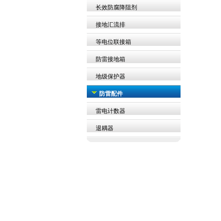
长效防腐降阻剂
接地汇流排
等电位联接箱
防雷接地箱
地级保护器
防雷配件
雷电计数器
退耦器