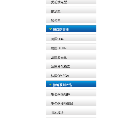
提前放电型
限流型
监控型
进口防雷器
德国OBO
德国DEHN
法国爱丽达
法国杜尔梅森
法国OMEGA
接地系列产品
铜包钢接地棒
铜包钢接地绞线
接地模块